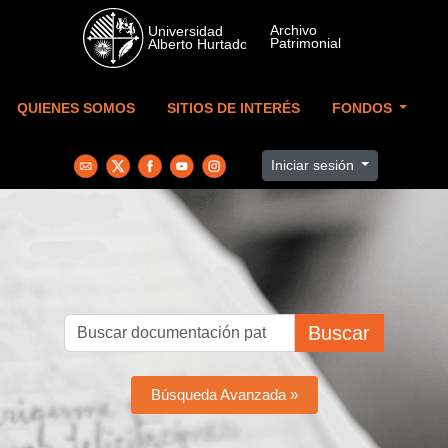
Skip to main content
QUIENES SOMOS
SITIOS DE INTERÉS
FONDOS
Iniciar sesión
Buscar
Búsqueda Avanzada »