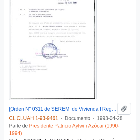
Añadi
[Orden N° 0311 de SEREMI de Vivienda I Región]
CL CLUAH 1-93-9461
·
Documento
·
1993-04-28
Parte de
Presidente Patricio Aylwin Azócar (1990-
1994)