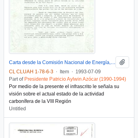
Add t
Carta desde la Comisión Nacional de Energía, de su Ministro Presidente, sr. Jaime Tohá González, dirigida al Excelentísimo Señor Presidente de la República, Don Patricio Aylwin Azócar
CL CLUAH 1-78-6-3
·
Item
·
1993-07-09
Part of
Presidente Patricio Aylwin Azócar (1990-1994)
Por medio de la presente el infrascrito le señala su
visión sobre el actual estado de la actividad
carbonífera de la VIII Región
Untitled