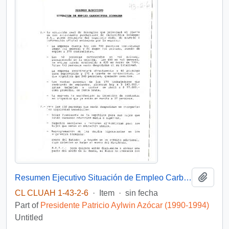
Add t
Resumen Ejecutivo Situación de Empleo Carbonífera Schwager
CL CLUAH 1-43-2-6
·
Item
·
sin fecha
Part of
Presidente Patricio Aylwin Azócar (1990-1994)
Untitled