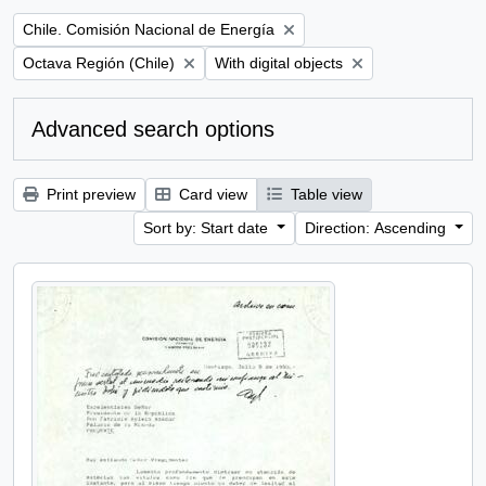
Remove filter:
Chile. Comisión Nacional de Energía
Remove filter:
Remove filter:
Octava Región (Chile)
With digital objects
Advanced search options
Print preview
Card view
Table view
Sort by: Start date
Direction: Ascending