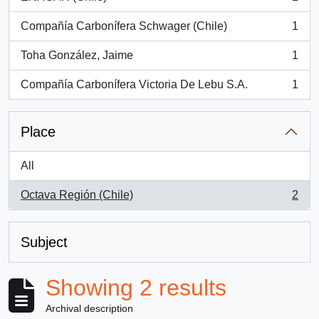
, 1 results
Compañía Carbonífera Schwager (Chile)
1
, 1 results
Toha González, Jaime
1
, 1 results
Compañía Carbonífera Victoria De Lebu S.A.
1
, 1 results
Place
All
Octava Región (Chile)
2
, 2 results
Subject
Showing 2 results
Archival description