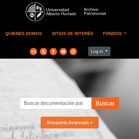
Skip to main content
QUIENES SOMOS
SITIOS DE INTERÉS
FONDOS
Log in
Buscar
Búsqueda Avanzada »