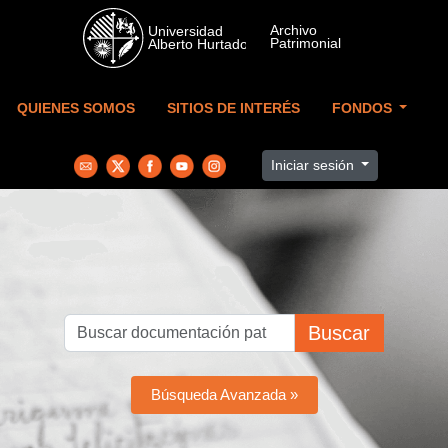
Skip to main content
QUIENES SOMOS
SITIOS DE INTERÉS
FONDOS
Iniciar sesión
Buscar
Búsqueda Avanzada »