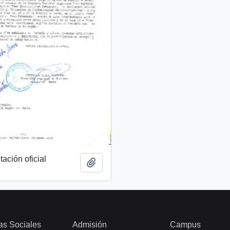
tación oficial
Añadir al portapapeles
as Sociales
Admisión
Campus