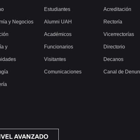
ho
Estudiantes
Acreditación
mía y Negocios
Alumni UAH
Rectoría
ción
Académicos
Vicerrectorías
ía y
Funcionarios
Directorio
idades
Visitantes
Decanos
ogía
Comunicaciones
Canal de Denun
ería