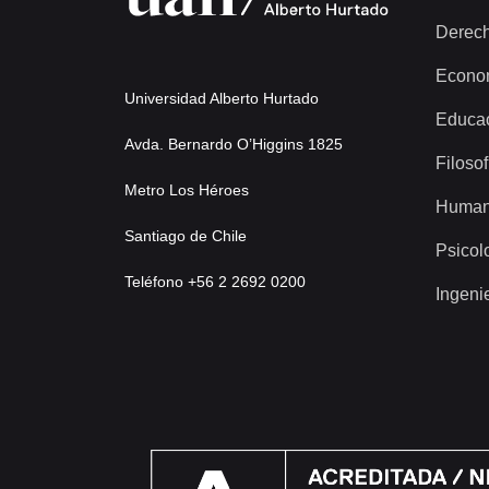
Derec
Econo
Universidad Alberto Hurtado
Educa
Avda. Bernardo O’Higgins 1825
Filosof
Metro Los Héroes
Human
Santiago de Chile
Psicol
Teléfono +56 2 2692 0200
Ingeni