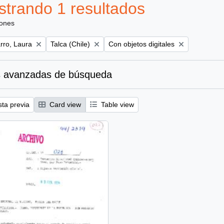
trando 1 resultados
iones
Remove filter:
Remove filter:
ro, Laura
Talca (Chile)
Con objetos digitales
 avanzadas de búsqueda
sta previa
Card view
Table view