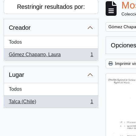
Mos
Restringir resultados por:
Colecc
Remove filter:
Creador
Gómez Chapar
Todos
Opciones
Gómez Chaparro, Laura
1
, 1 resultados
Imprimir vi
Lugar
Todos
Talca (Chile)
1
, 1 resultados