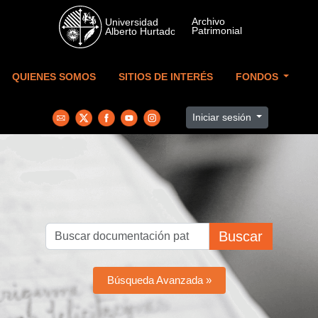
Skip to main content
QUIENES SOMOS
SITIOS DE INTERÉS
FONDOS
Iniciar sesión
Buscar
Búsqueda Avanzada »