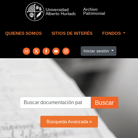
Skip to main content
QUIENES SOMOS
SITIOS DE INTERÉS
FONDOS
Iniciar sesión
Buscar
Búsqueda Avanzada »