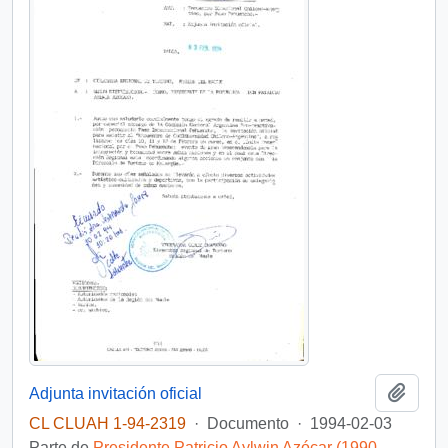
Añadi
Adjunta invitación oficial
CL CLUAH 1-94-2319
·
Documento
·
1994-02-03
Parte de
Presidente Patricio Aylwin Azócar (1990-