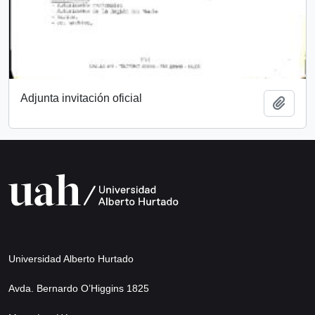
Adjunta invitación oficial
Añadi
Universidad Alberto Hurtado
Avda. Bernardo O’Higgins 1825