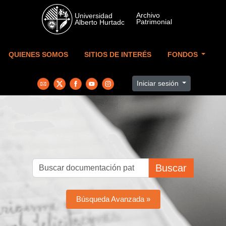
Skip to main content
QUIENES SOMOS
SITIOS DE INTERÉS
FONDOS
Iniciar sesión
Buscar
Búsqueda Avanzada »