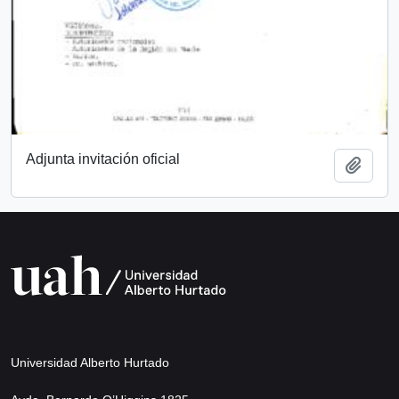
Adjunta invitación oficial
Añadi
Universidad Alberto Hurtado