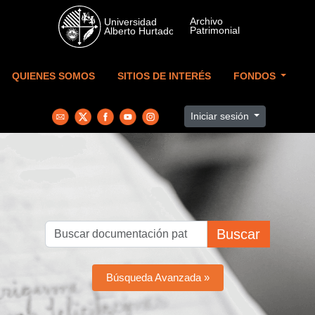
Skip to main content
QUIENES SOMOS
SITIOS DE INTERÉS
FONDOS
Iniciar sesión
Buscar
Búsqueda Avanzada »