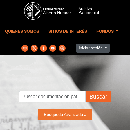
Skip to main content
QUIENES SOMOS
SITIOS DE INTERÉS
FONDOS
Iniciar sesión
Buscar
Búsqueda Avanzada »