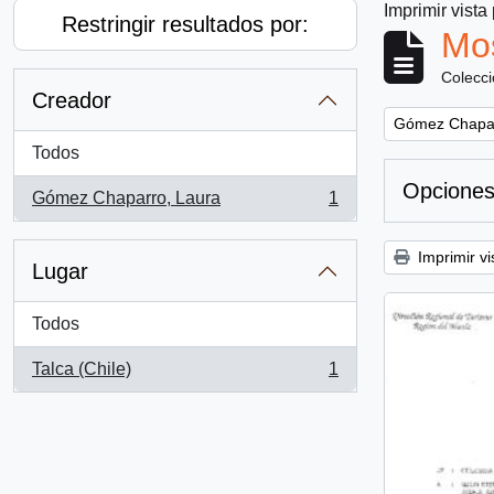
Imprimir vista
Restringir resultados por:
Mos
Colecc
Creador
Remove filter:
Gómez Chapar
Todos
Opciones
Gómez Chaparro, Laura
1
, 1 resultados
Imprimir vi
Lugar
Todos
Talca (Chile)
1
, 1 resultados