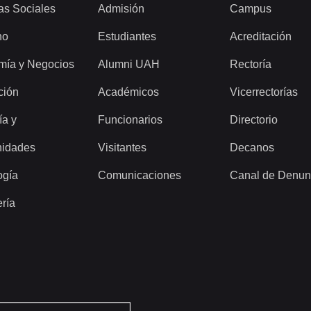
as Sociales
Admisión
Campus
ho
Estudiantes
Acreditación
mía y Negocios
Alumni UAH
Rectoría
ción
Académicos
Vicerrectorías
ía y
Funcionarios
Directorio
idades
Visitantes
Decanos
ogía
Comunicaciones
Canal de Denun
ería