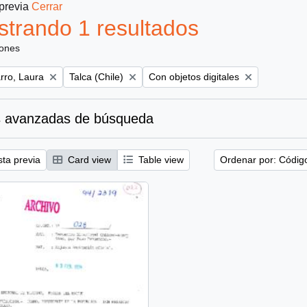
 previa
Cerrar
trando 1 resultados
iones
Remove filter:
Remove filter:
ro, Laura
Talca (Chile)
Con objetos digitales
 avanzadas de búsqueda
sta previa
Card view
Table view
Ordenar por: Códig