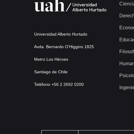
Cienci
Derec
Econo
Universidad Alberto Hurtado
Educa
Avda. Bernardo O’Higgins 1825
Filosof
Metro Los Héroes
Human
Santiago de Chile
Psicol
Teléfono +56 2 2692 0200
Ingeni