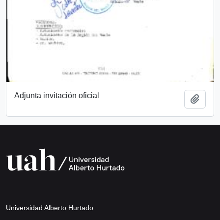
Adjunta invitación oficial
Añadi
Universidad Alberto Hurtado