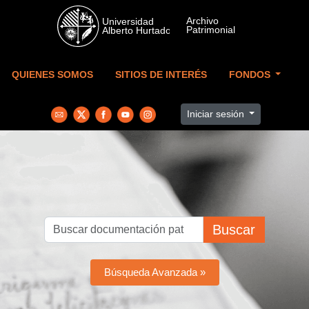
Skip to main content
QUIENES SOMOS
SITIOS DE INTERÉS
FONDOS
Iniciar sesión
Buscar
Búsqueda Avanzada »