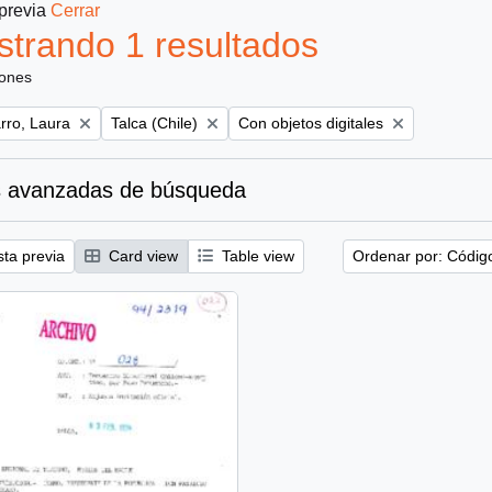
 previa
Cerrar
trando 1 resultados
iones
Remove filter:
Remove filter:
ro, Laura
Talca (Chile)
Con objetos digitales
 avanzadas de búsqueda
sta previa
Card view
Table view
Ordenar por: Códig