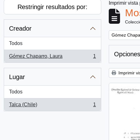
Imprimir vista
Restringir resultados por:
Mos
Colecc
Creador
Remove filter:
Gómez Chapar
Todos
Opciones
Gómez Chaparro, Laura
1
, 1 resultados
Imprimir vi
Lugar
Todos
Talca (Chile)
1
, 1 resultados