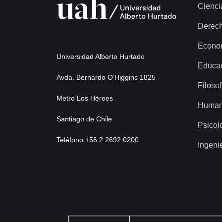
Cienci
Derec
Econo
Universidad Alberto Hurtado
Educa
Avda. Bernardo O’Higgins 1825
Filosof
Metro Los Héroes
Human
Santiago de Chile
Psicol
Teléfono +56 2 2692 0200
Ingeni