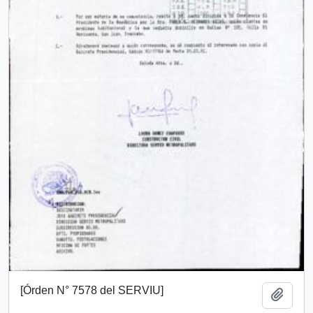
[Órden N° 7578 del SERVIU]
Añadi