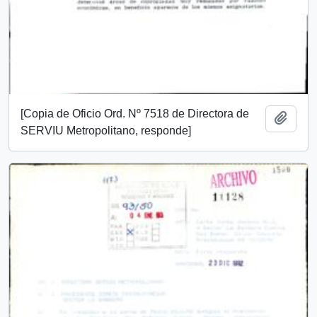
[Copia de Oficio Ord. Nº 7518 de Directora de
Añadi
SERVIU Metropolitano, responde]