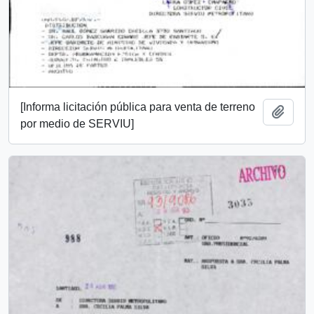
[Informa licitación pública para venta de terreno
Añadi
por medio de SERVIU]