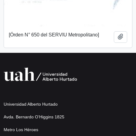
[Órden N° 650 del SERVIU Metropolitano]
Añadi
Universidad Alberto Hurtado
Avda. Bernardo O’Higgins 1825
Metro Los Héroes