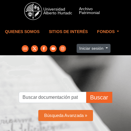
Skip to main content
QUIENES SOMOS
SITIOS DE INTERÉS
FONDOS
Iniciar sesión
Buscar
Búsqueda Avanzada »