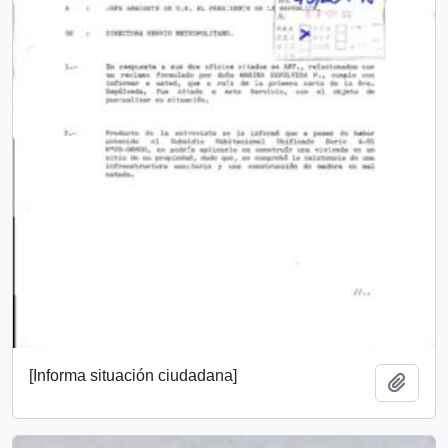
[Informa situación ciudadana]
Añadi