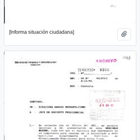
[Informa situación ciudadana]
Añadi