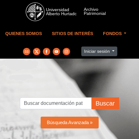
Skip to main content
QUIENES SOMOS
SITIOS DE INTERÉS
FONDOS
Iniciar sesión
Buscar
Búsqueda Avanzada »