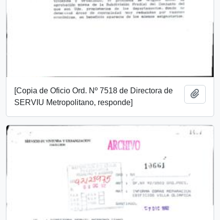
[Copia de Oficio Ord. Nº 7518 de Directora de
Añadi
SERVIU Metropolitano, responde]