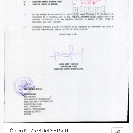
[Órden N° 7578 del SERVIU]
Añadi