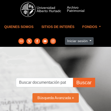
Skip to main content
QUIENES SOMOS
SITIOS DE INTERÉS
FONDOS
Iniciar sesión
Buscar
Búsqueda Avanzada »