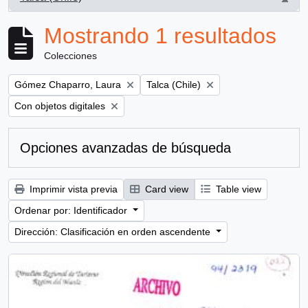
, 1 resultados
Mostrando 1 resultados
Colecciones
Remove filter:
Remove filter:
Gómez Chaparro, Laura
Talca (Chile)
Remove filter:
Con objetos digitales
Opciones avanzadas de búsqueda
Imprimir vista previa
Card view
Table view
Ordenar por: Identificador
Dirección: Clasificación en orden ascendente