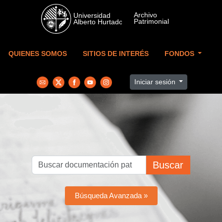
Skip to main content
QUIENES SOMOS
SITIOS DE INTERÉS
FONDOS
Iniciar sesión
Buscar
Búsqueda Avanzada »