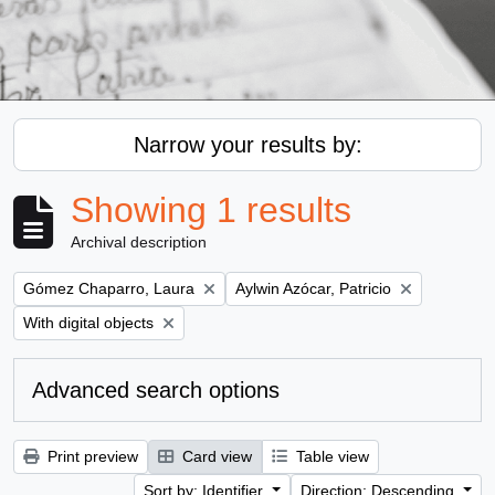
Narrow your results by:
Showing 1 results
Archival description
Remove filter:
Remove filter:
Gómez Chaparro, Laura
Aylwin Azócar, Patricio
Remove filter:
With digital objects
Advanced search options
Print preview
Card view
Table view
Sort by: Identifier
Direction: Descending