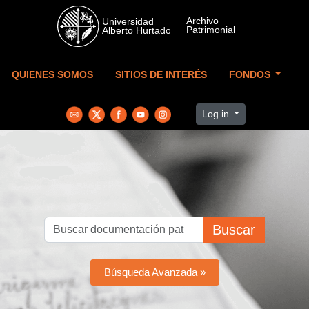
Skip to main content
QUIENES SOMOS
SITIOS DE INTERÉS
FONDOS
Log in
Buscar
Búsqueda Avanzada »