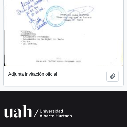
Adjunta invitación oficial
Add t