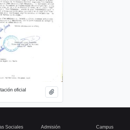
tación oficial
Añadir al portapapeles
as Sociales
Admisión
Campus