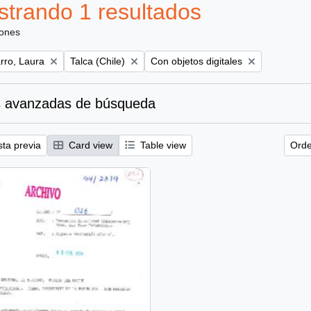
trando 1 resultados
iones
Remove filter:
Remove filter:
ro, Laura
Talca (Chile)
Con objetos digitales
 avanzadas de búsqueda
sta previa
Card view
Table view
Orde