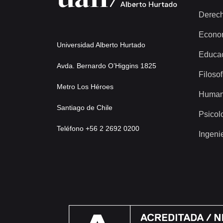
Derec
Econo
Universidad Alberto Hurtado
Educa
Avda. Bernardo O’Higgins 1825
Filosof
Metro Los Héroes
Human
Santiago de Chile
Psicol
Teléfono +56 2 2692 0200
Ingeni