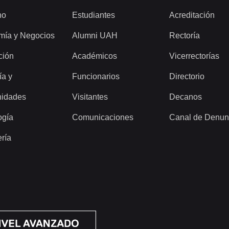
ho
Estudiantes
Acreditación
mía y Negocios
Alumni UAH
Rectoría
ción
Académicos
Vicerrectorías
ía y
Funcionarios
Directorio
idades
Visitantes
Decanos
ogía
Comunicaciones
Canal de Denun
ería