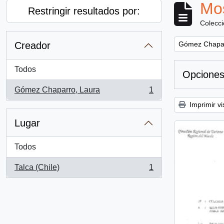
Mos
Restringir resultados por:
Colecc
Remove filter:
Creador
Gómez Chapar
Todos
Opciones
Gómez Chaparro, Laura
1
, 1 resultados
Imprimir vi
Lugar
Todos
Talca (Chile)
1
, 1 resultados