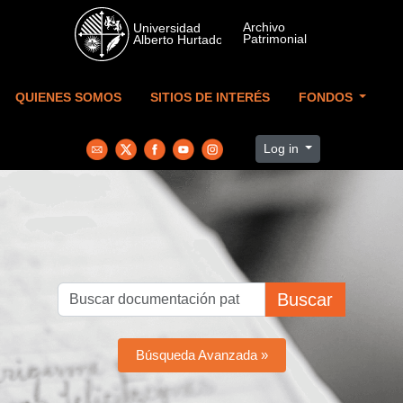
Skip to main content
QUIENES SOMOS
SITIOS DE INTERÉS
FONDOS
Log in
Buscar
Búsqueda Avanzada »