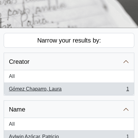
Narrow your results by:
Creator
All
Gómez Chaparro, Laura
1
, 1 results
Name
All
Aylwin Azócar, Patricio
1