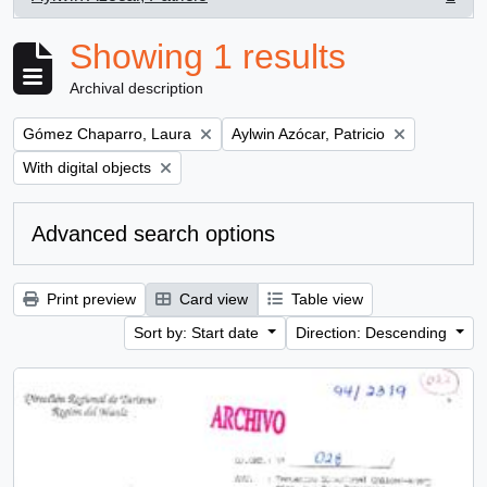
, 1 results
Showing 1 results
Archival description
Remove filter:
Remove filter:
Gómez Chaparro, Laura
Aylwin Azócar, Patricio
Remove filter:
With digital objects
Advanced search options
Print preview
Card view
Table view
Sort by: Start date
Direction: Descending