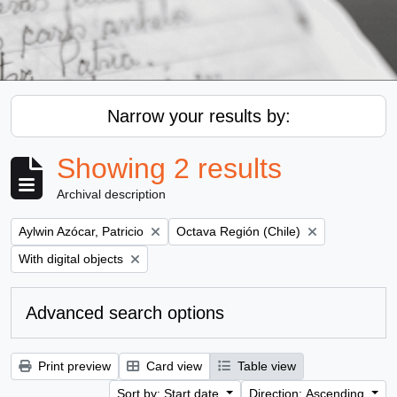
Narrow your results by:
Showing 2 results
Archival description
Remove filter:
Remove filter:
Aylwin Azócar, Patricio
Octava Región (Chile)
Remove filter:
With digital objects
Advanced search options
Print preview
Card view
Table view
Sort by: Start date
Direction: Ascending