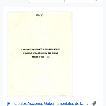
Add t
[Principales Acciones Gubernamentales de la Provincia del Bío-Bío]