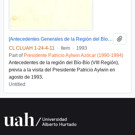
Add t
[Antecedentes Generales de la Región del Bío-Bío]
CL CLUAH 1-24-4-11
·
Item
·
1993
Part of
Presidente Patricio Aylwin Azócar (1990-1994)
Antecedentes de la región del Bío-Bío (VIII Región),
previa a la visita del Presidente Patricio Aylwin en
agosto de 1993.
Untitled