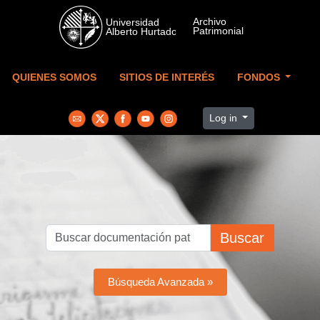
Skip to main content
QUIENES SOMOS
SITIOS DE INTERÉS
FONDOS
Log in
Buscar
Búsqueda Avanzada »