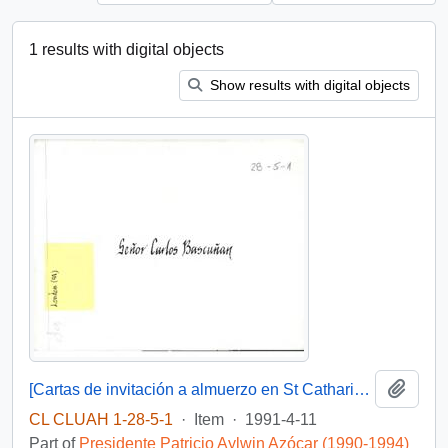
1 results with digital objects
Show results with digital objects
Add t
[Cartas de invitación a almuerzo en St Catharine's College, Cambridge].
CL CLUAH 1-28-5-1
·
Item
·
1991-4-11
Part of
Presidente Patricio Aylwin Azócar (1990-1994)