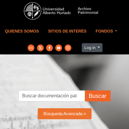
Skip to main content
QUIENES SOMOS
SITIOS DE INTERÉS
FONDOS
Log in
Buscar
Búsqueda Avanzada »