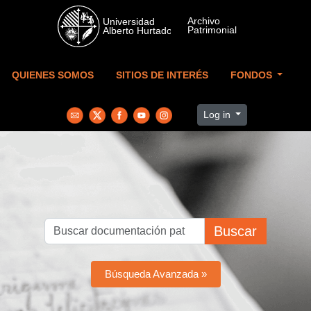
Skip to main content
QUIENES SOMOS
SITIOS DE INTERÉS
FONDOS
Log in
Buscar
Búsqueda Avanzada »