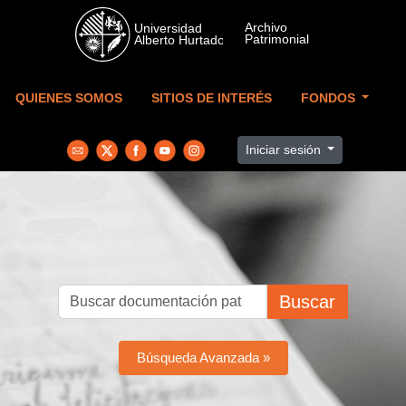
Skip to main content
QUIENES SOMOS
SITIOS DE INTERÉS
FONDOS
Iniciar sesión
Buscar
Búsqueda Avanzada »