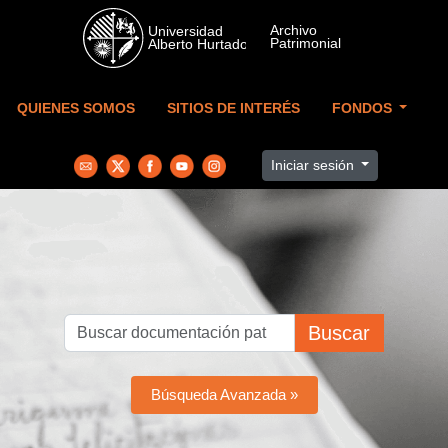
Skip to main content
QUIENES SOMOS
SITIOS DE INTERÉS
FONDOS
Iniciar sesión
Buscar
Búsqueda Avanzada »