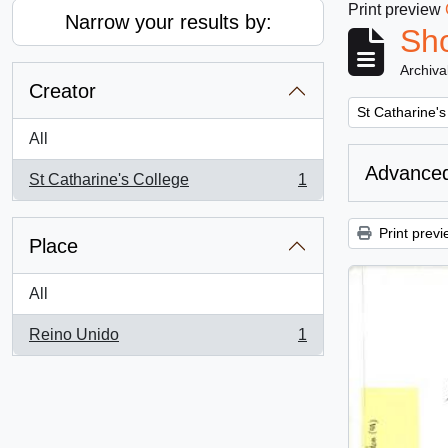
Print preview
Narrow your results by:
Sho
Archiva
Creator
Remove filter:
St Catharine's
All
Advanced
St Catharine's College
1
, 1 results
Print previ
Place
All
Reino Unido
1
, 1 results