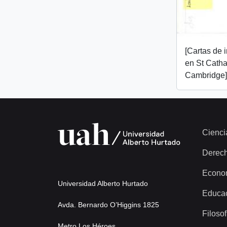
[Cartas de 
en St Catha
Cambridge]
Cienci
Derec
Econo
Universidad Alberto Hurtado
Educa
Avda. Bernardo O’Higgins 1825
Filosof
Metro Los Héroes