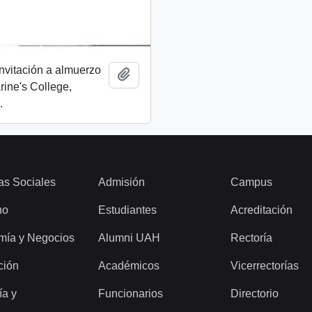
invitación a almuerzo
Add to clipboard
rine's College,
.
as Sociales
Admisión
Campus
ho
Estudiantes
Acreditación
mía y Negocios
Alumni UAH
Rectoría
ción
Académicos
Vicerrectorías
ía y
Funcionarios
Directorio