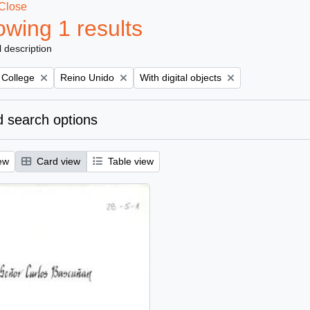
Close
wing 1 results
l description
Remove filter:
Remove filter:
 College
Reino Unido
With digital objects
 search options
ew
Card view
Table view