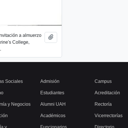
invitación a almuerzo
Add to clipboard
rine's College,
.
as Sociales
Admisión
Campus
ho
Estudiantes
Acreditación
mía y Negocios
Alumni UAH
Rectoría
ción
Académicos
Vicerrectorías
ía y
Funcionarios
Directorio