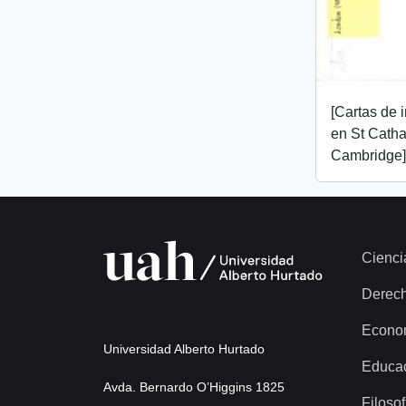
[Cartas de 
en St Catha
Cambridge]
Cienci
Derec
Econo
Universidad Alberto Hurtado
Educa
Avda. Bernardo O’Higgins 1825
Filosof