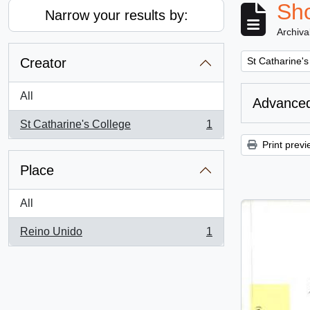
Sho
Narrow your results by:
Archiva
Remove filter:
Creator
St Catharine's
All
Advanced
St Catharine's College
1
, 1 results
Print previ
Place
All
Reino Unido
1
, 1 results