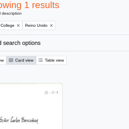
wing 1 results
l description
Remove filter:
 College
Reino Unido
 search options
ew
Card view
Table view