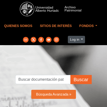
Skip to main content
QUIENES SOMOS
SITIOS DE INTERÉS
FONDOS
Log in
Buscar
Búsqueda Avanzada »