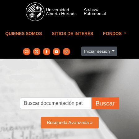
Skip to main content
QUIENES SOMOS
SITIOS DE INTERÉS
FONDOS
Iniciar sesión
Buscar
Búsqueda Avanzada »