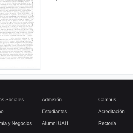
as Sociales
Admisión
Campus
ho
Estudiantes
Acreditación
mía y Negocios
Alumni UAH
Rectoría