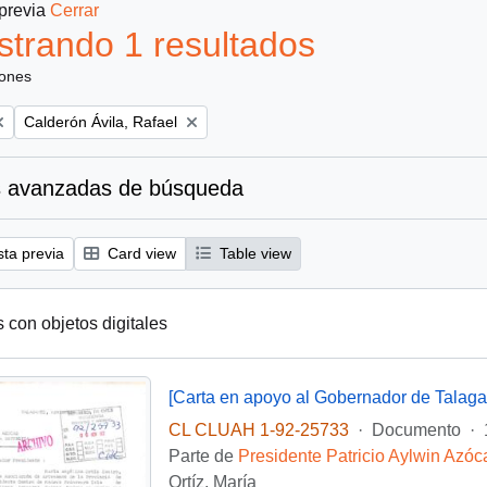
 previa
Cerrar
trando 1 resultados
iones
Remove filter:
Calderón Ávila, Rafael
 avanzadas de búsqueda
sta previa
Card view
Table view
s con objetos digitales
[Carta en apoyo al Gobernador de Talaga
CL CLUAH 1-92-25733
·
Documento
·
Parte de
Presidente Patricio Aylwin Azóc
Ortíz, María