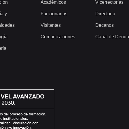
ción
Académicos
Vicerrectorías
ía y
Funcionarios
Directorio
idades
Visitantes
Decanos
ogía
Comunicaciones
Canal de Denun
ería