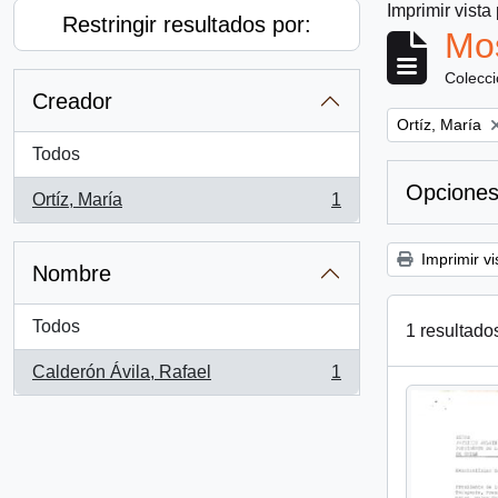
Imprimir vista
Restringir resultados por:
Mos
Colecc
Creador
Remove filter:
Ortíz, María
Todos
Opciones
Ortíz, María
1
, 1 resultados
Imprimir vi
Nombre
Todos
1 resultado
Calderón Ávila, Rafael
1
, 1 resultados