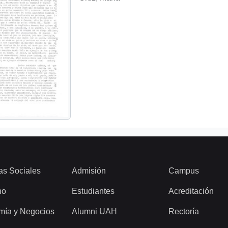
as Sociales
Admisión
Campus
ho
Estudiantes
Acreditación
mía y Negocios
Alumni UAH
Rectoría