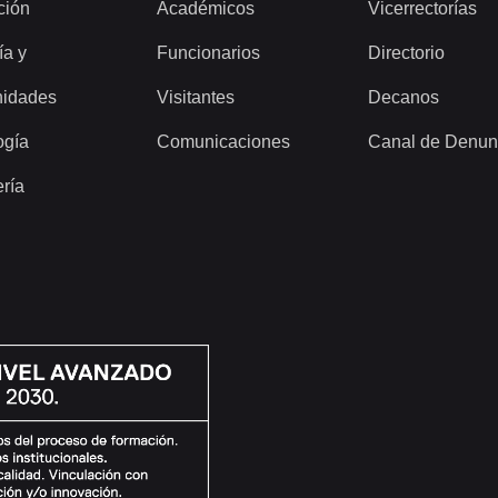
ción
Académicos
Vicerrectorías
ía y
Funcionarios
Directorio
idades
Visitantes
Decanos
ogía
Comunicaciones
Canal de Denun
ería