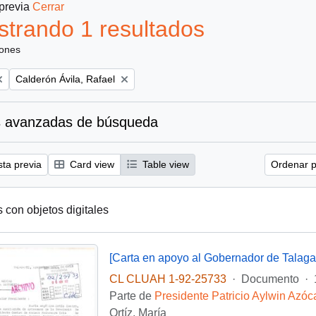
 previa
Cerrar
trando 1 resultados
iones
Remove filter:
Calderón Ávila, Rafael
 avanzadas de búsqueda
sta previa
Card view
Table view
Ordenar p
s con objetos digitales
[Carta en apoyo al Gobernador de Talaga
CL CLUAH 1-92-25733
·
Documento
·
Parte de
Presidente Patricio Aylwin Azóc
Ortíz, María