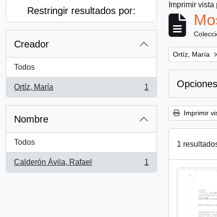
Imprimir vista
Restringir resultados por:
Mos
Colecc
Creador
Remove filter:
Ortíz, María
Todos
Opciones
Ortíz, María
1
, 1 resultados
Imprimir vi
Nombre
Todos
1 resultado
Calderón Ávila, Rafael
1
, 1 resultados