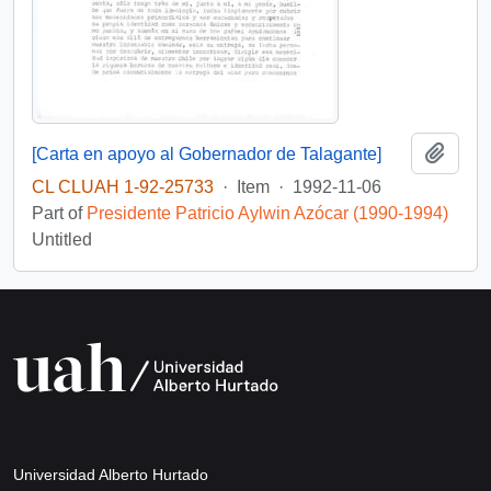
Add t
[Carta en apoyo al Gobernador de Talagante]
CL CLUAH 1-92-25733
·
Item
·
1992-11-06
Part of
Presidente Patricio Aylwin Azócar (1990-1994)
Untitled
Universidad Alberto Hurtado