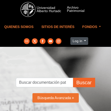
Skip to main content
QUIENES SOMOS
SITIOS DE INTERÉS
FONDOS
Log in
Buscar
Búsqueda Avanzada »