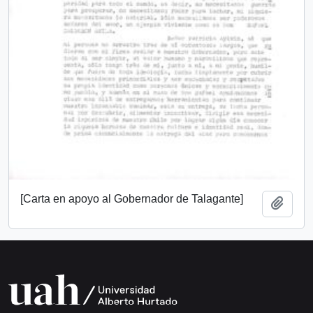
[Carta en apoyo al Gobernador de Talagante]
Add t