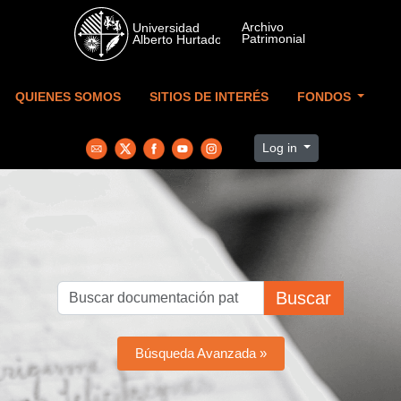
Skip to main content
QUIENES SOMOS
SITIOS DE INTERÉS
FONDOS
Log in
Buscar
Búsqueda Avanzada »