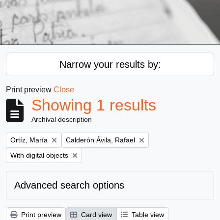
Narrow your results by:
Print preview
Close
Showing 1 results
Archival description
Remove filter:
Remove filter:
Ortíz, María
Calderón Ávila, Rafael
Remove filter:
With digital objects
Advanced search options
Print preview
Card view
Table view