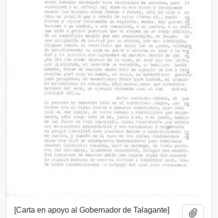
[Carta en apoyo al Gobernador de Talagante]
Añadi