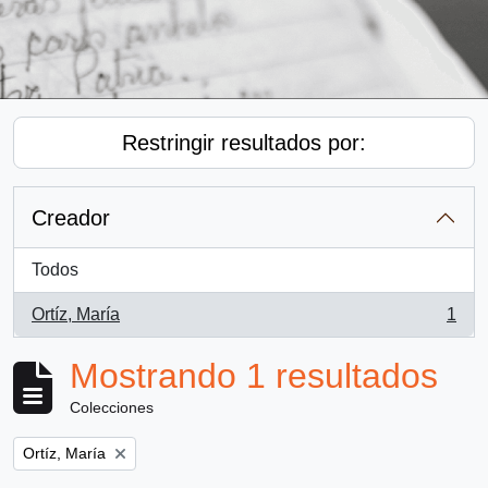
Restringir resultados por:
Creador
Todos
Ortíz, María
1
, 1 resultados
Mostrando 1 resultados
Colecciones
Remove filter:
Ortíz, María