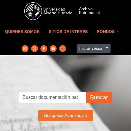
Skip to main content
QUIENES SOMOS
SITIOS DE INTERÉS
FONDOS
Iniciar sesión
Buscar
Búsqueda Avanzada »