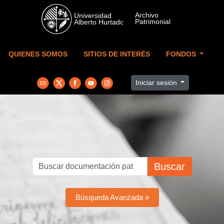
Skip to main content
QUIENES SOMOS
SITIOS DE INTERÉS
FONDOS
Iniciar sesión
Buscar
Búsqueda Avanzada »