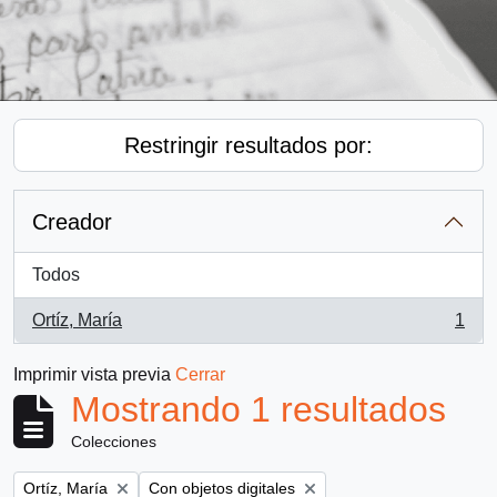
Restringir resultados por:
Creador
Todos
Ortíz, María
1
, 1 resultados
Imprimir vista previa
Cerrar
Mostrando 1 resultados
Colecciones
Remove filter:
Remove filter:
Ortíz, María
Con objetos digitales