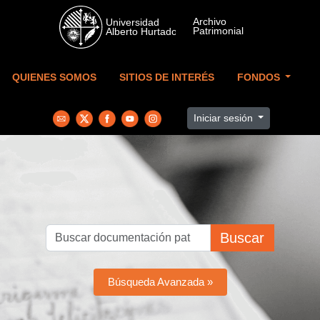
Skip to main content
QUIENES SOMOS
SITIOS DE INTERÉS
FONDOS
Iniciar sesión
Buscar
Búsqueda Avanzada »