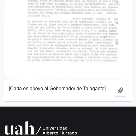
[Carta en apoyo al Gobernador de Talagante]
Añadi