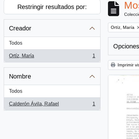
Mos
Restringir resultados por:
Colecc
Remove filter:
Creador
Ortíz, María
Todos
Opciones
Ortíz, María
1
, 1 resultados
Imprimir vi
Nombre
Todos
Calderón Ávila, Rafael
1
, 1 resultados