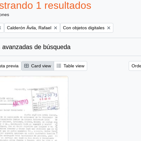
trando 1 resultados
iones
Remove filter:
Remove filter:
Calderón Ávila, Rafael
Con objetos digitales
 avanzadas de búsqueda
sta previa
Card view
Table view
Orde