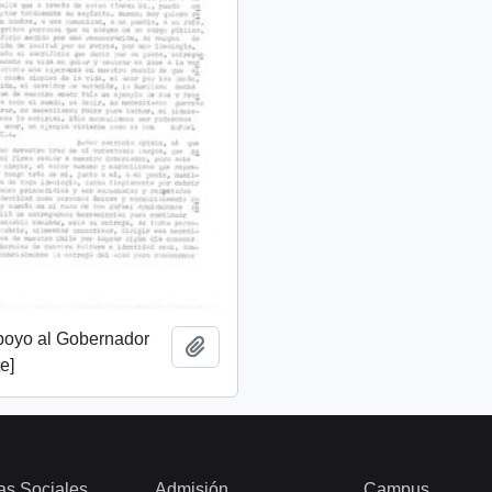
apoyo al Gobernador
Añadir al portapapeles
e]
as Sociales
Admisión
Campus