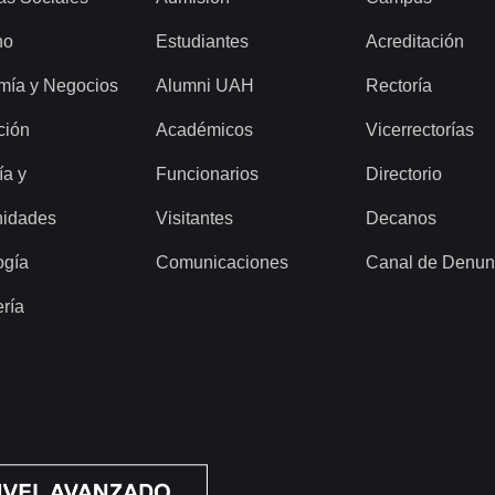
ho
Estudiantes
Acreditación
mía y Negocios
Alumni UAH
Rectoría
ción
Académicos
Vicerrectorías
ía y
Funcionarios
Directorio
idades
Visitantes
Decanos
ogía
Comunicaciones
Canal de Denun
ería