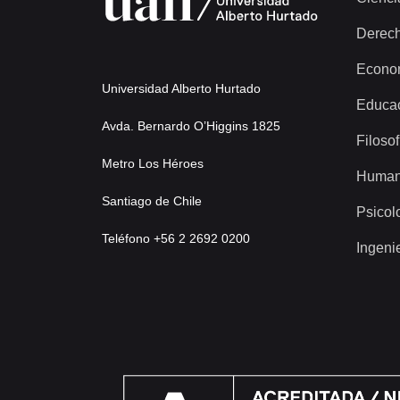
Derec
Econo
Universidad Alberto Hurtado
Educa
Avda. Bernardo O’Higgins 1825
Filosof
Metro Los Héroes
Human
Santiago de Chile
Psicol
Teléfono +56 2 2692 0200
Ingeni