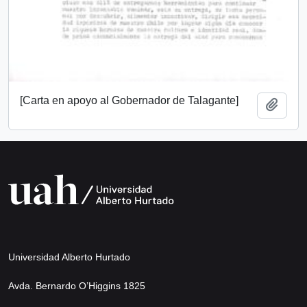
[Carta en apoyo al Gobernador de Talagante]
Add t
Universidad Alberto Hurtado
Avda. Bernardo O’Higgins 1825