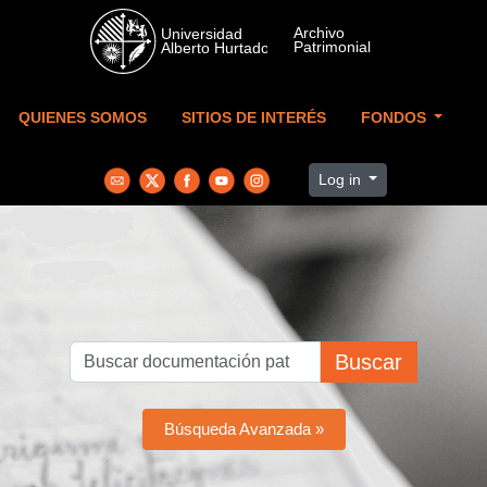
Skip to main content
QUIENES SOMOS
SITIOS DE INTERÉS
FONDOS
Log in
Buscar
Búsqueda Avanzada »