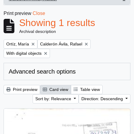
, 1 results
Print preview
Close
Showing 1 results
Archival description
Remove filter:
Remove filter:
Ortíz, María
Calderón Ávila, Rafael
Remove filter:
With digital objects
Advanced search options
Print preview
Card view
Table view
Sort by: Relevance
Direction: Descending