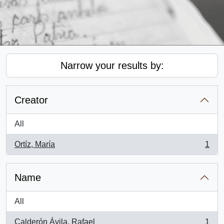
Narrow your results by:
Creator
All
Ortíz, María
1
, 1 results
Name
All
Calderón Ávila, Rafael
1