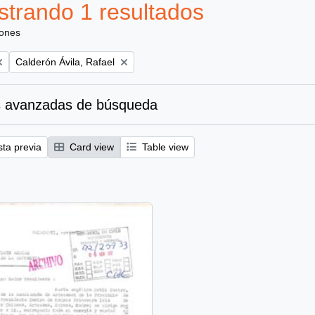
trando 1 resultados
iones
Remove filter:
Calderón Ávila, Rafael
 avanzadas de búsqueda
sta previa
Card view
Table view