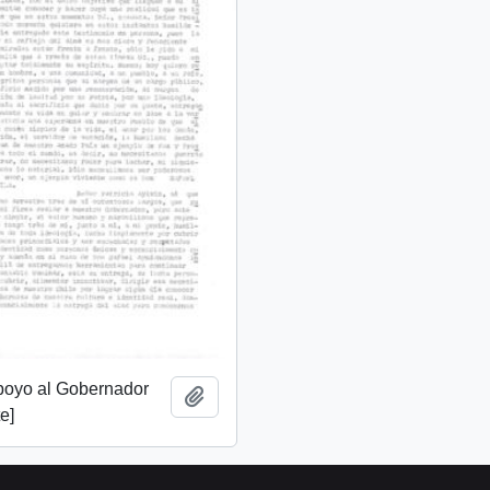
apoyo al Gobernador
Añadir al portapapeles
e]