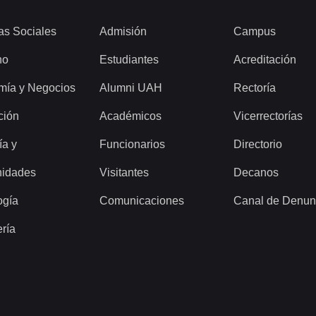
as Sociales
Admisión
Campus
ho
Estudiantes
Acreditación
mía y Negocios
Alumni UAH
Rectoría
ción
Académicos
Vicerrectorías
ía y
Funcionarios
Directorio
idades
Visitantes
Decanos
ogía
Comunicaciones
Canal de Denun
ería