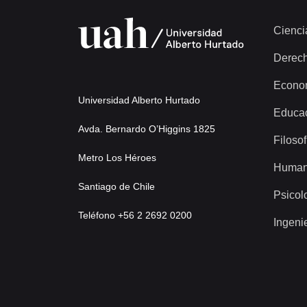
Cienci
Derec
Econo
Universidad Alberto Hurtado
Educa
Avda. Bernardo O’Higgins 1825
Filosof
Metro Los Héroes
Human
Santiago de Chile
Psicol
Teléfono +56 2 2692 0200
Ingeni