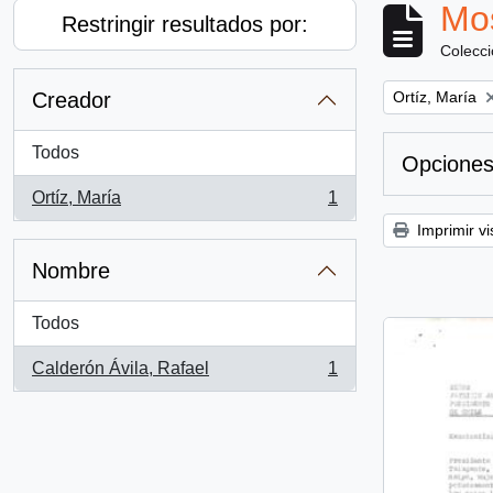
Mos
Restringir resultados por:
Colecc
Remove filter:
Creador
Ortíz, María
Todos
Opciones
Ortíz, María
1
, 1 resultados
Imprimir vi
Nombre
Todos
Calderón Ávila, Rafael
1
, 1 resultados