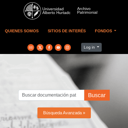
Skip to main content
QUIENES SOMOS
SITIOS DE INTERÉS
FONDOS
Log in
Buscar
Búsqueda Avanzada »