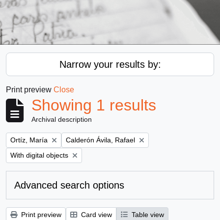
Narrow your results by:
Print preview
Close
Showing 1 results
Archival description
Remove filter:
Remove filter:
Ortíz, María
Calderón Ávila, Rafael
Remove filter:
With digital objects
Advanced search options
Print preview
Card view
Table view