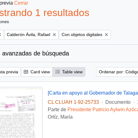
 previa
Cerrar
trando 1 resultados
iones
Remove filter:
Remove filter:
Calderón Ávila, Rafael
Con objetos digitales
 avanzadas de búsqueda
sta previa
Card view
Table view
Ordenar por: Códig
[Carta en apoyo al Gobernador de Talaga
CL CLUAH 1-92-25733
·
Documento
·
Parte de
Presidente Patricio Aylwin Azóc
Ortíz, María