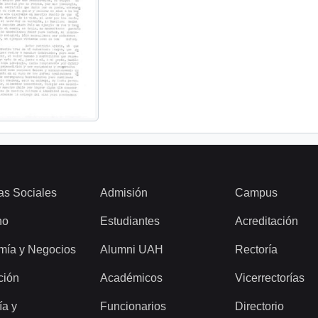
as Sociales
Admisión
Campus
ho
Estudiantes
Acreditación
mía y Negocios
Alumni UAH
Rectoría
ción
Académicos
Vicerrectorías
ía y
Funcionarios
Directorio