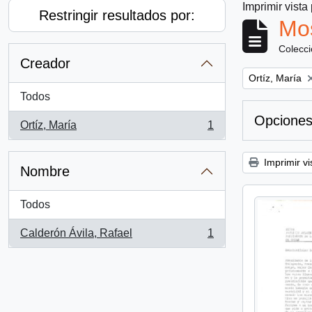
Imprimir vista
Restringir resultados por:
Mos
Colecc
Creador
Remove filter:
Ortíz, María
Todos
Opciones
Ortíz, María
1
, 1 resultados
Imprimir vi
Nombre
Todos
Calderón Ávila, Rafael
1
, 1 resultados