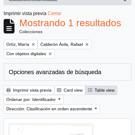
, 1 resultados
Imprimir vista previa
Cerrar
Mostrando 1 resultados
Colecciones
Remove filter:
Remove filter:
Ortíz, María
Calderón Ávila, Rafael
Remove filter:
Con objetos digitales
Opciones avanzadas de búsqueda
Imprimir vista previa
Card view
Table view
Ordenar por: Identificador
Dirección: Clasificación en orden ascendente