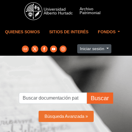
Skip to main content
QUIENES SOMOS
SITIOS DE INTERÉS
FONDOS
Iniciar sesión
Buscar
Búsqueda Avanzada »