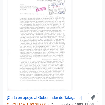
Añadi
[Carta en apoyo al Gobernador de Talagante]
CL CLUAH 1-92-25733
·
Documento
·
1992-11-06