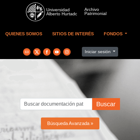
Skip to main content
QUIENES SOMOS
SITIOS DE INTERÉS
FONDOS
Iniciar sesión
Buscar
Búsqueda Avanzada »