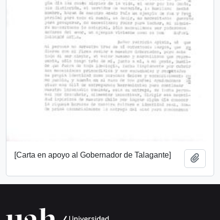
[Carta en apoyo al Gobernador de Talagante]
Añadi