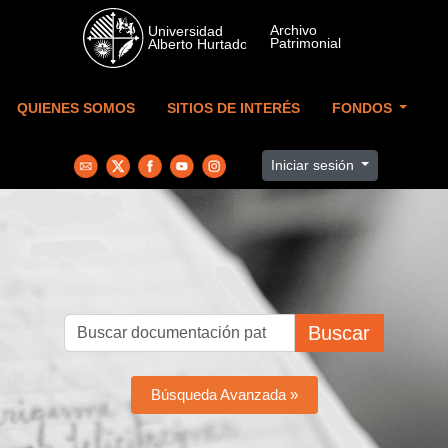
Skip to main content
QUIENES SOMOS
SITIOS DE INTERÉS
FONDOS
Iniciar sesión
Buscar
Búsqueda Avanzada »