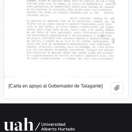
[Carta en apoyo al Gobernador de Talagante]
Añadi