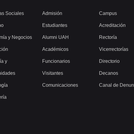
as Sociales
Admisión
Campus
ho
Estudiantes
Acreditación
mía y Negocios
Alumni UAH
Rectoría
ción
Académicos
Vicerrectorías
ía y
Funcionarios
Directorio
idades
Visitantes
Decanos
ogía
Comunicaciones
Canal de Denun
ería