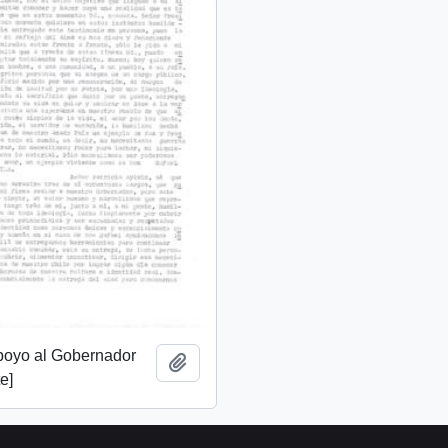
apoyo al Gobernador
Añadir al portapapeles
e]