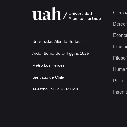
Cienci
Derec
Econo
Universidad Alberto Hurtado
Educa
Avda. Bernardo O’Higgins 1825
Filosof
Metro Los Héroes
Human
Santiago de Chile
Psicol
Teléfono +56 2 2692 0200
Ingeni