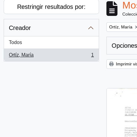
Mos
Restringir resultados por:
Colecc
Remove filter:
Creador
Ortíz, María
Todos
Opciones
Ortíz, María
1
, 1 resultados
Imprimir vi