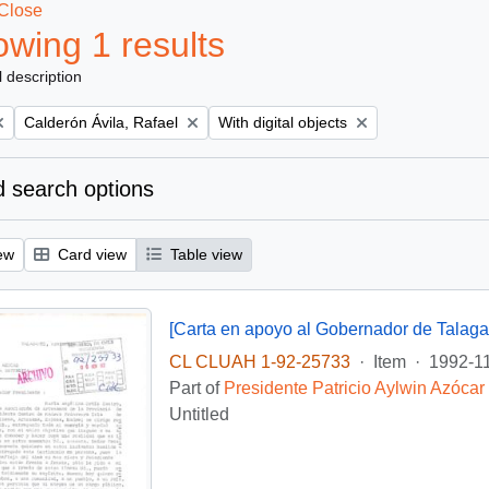
Close
wing 1 results
l description
Remove filter:
Remove filter:
Calderón Ávila, Rafael
With digital objects
 search options
ew
Card view
Table view
[Carta en apoyo al Gobernador de Talaga
CL CLUAH 1-92-25733
·
Item
·
1992-1
Part of
Presidente Patricio Aylwin Azócar
Untitled