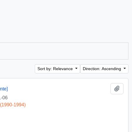
Sort by: Relevance
Direction: Ascending
Add t
nte]
1-06
 (1990-1994)