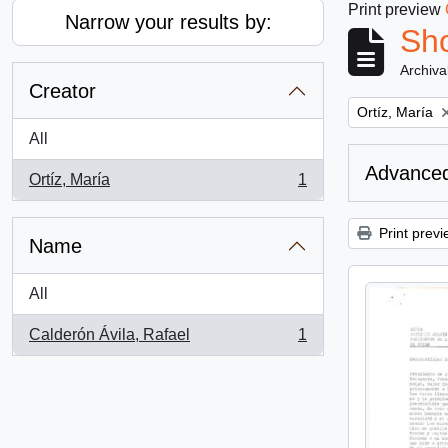
Print preview
Narrow your results by:
Sho
Archiva
Creator
Remove filter:
Ortíz, María
All
Advanced
Ortíz, María
1
, 1 results
Print previ
Name
All
Calderón Ávila, Rafael
1
, 1 results