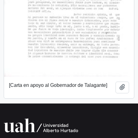
[Carta en apoyo al Gobernador de Talagante]
Add t