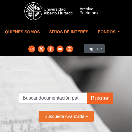
Skip to main content
QUIENES SOMOS
SITIOS DE INTERÉS
FONDOS
Log in
Buscar
Búsqueda Avanzada »