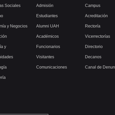
as Sociales
Admisión
Campus
ho
Estudiantes
Acreditación
mía y Negocios
Alumni UAH
Rectoría
ción
Académicos
Vicerrectorías
ía y
Funcionarios
Directorio
idades
Visitantes
Decanos
ogía
Comunicaciones
Canal de Denun
ería