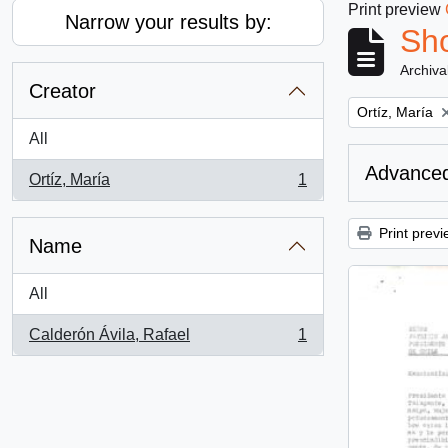
Print preview
Narrow your results by:
Sho
Archiva
Creator
Remove filter:
Ortíz, María
All
Advanced
Ortíz, María
1
, 1 results
Print previ
Name
All
Calderón Ávila, Rafael
1
, 1 results