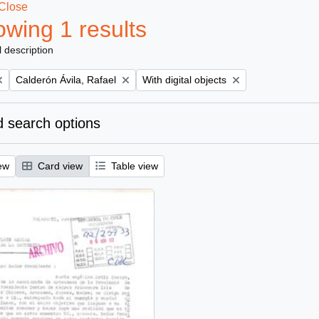
Close
wing 1 results
l description
Remove filter:
Remove filter:
Calderón Ávila, Rafael
With digital objects
 search options
ew
Card view
Table view