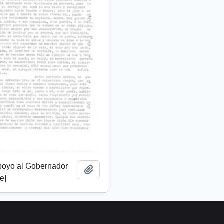
apoyo al Gobernador
Add to clipboard
e]