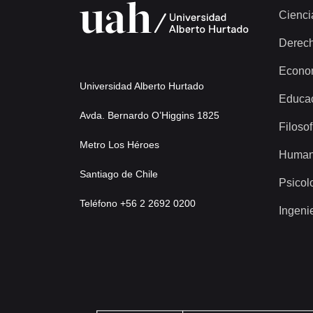
Cienci
Derec
Econo
Universidad Alberto Hurtado
Educa
Avda. Bernardo O’Higgins 1825
Filosof
Metro Los Héroes
Human
Santiago de Chile
Psicol
Teléfono +56 2 2692 0200
Ingeni