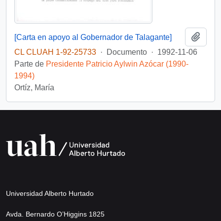
Añadi
[Carta en apoyo al Gobernador de Talagante]
CL CLUAH 1-92-25733
·
Documento
·
1992-11-06
Parte de
Presidente Patricio Aylwin Azócar (1990-
1994)
Ortíz, María
Universidad Alberto Hurtado
Avda. Bernardo O’Higgins 1825