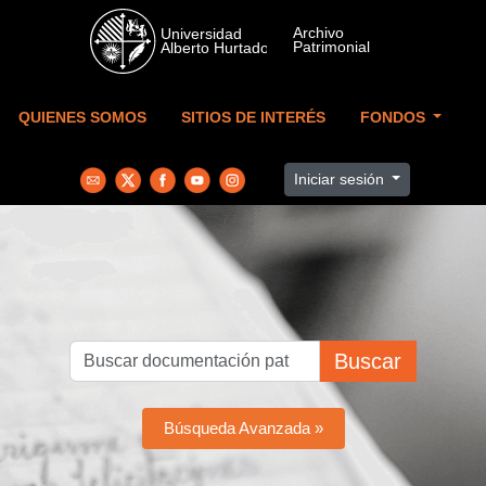
Skip to main content
QUIENES SOMOS
SITIOS DE INTERÉS
FONDOS
Iniciar sesión
Buscar
Búsqueda Avanzada »