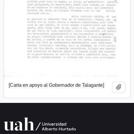
[Carta en apoyo al Gobernador de Talagante]
Añadi