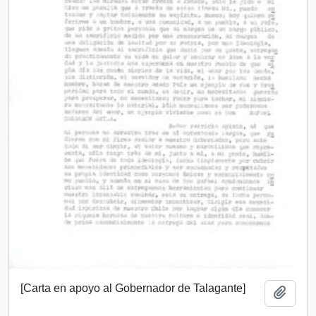
[Carta en apoyo al Gobernador de Talagante]
Add t