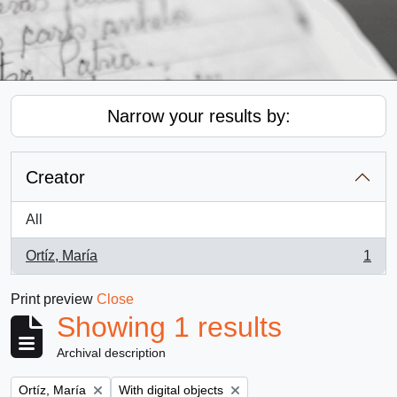
Narrow your results by:
Creator
All
Ortíz, María
1
, 1 results
Print preview
Close
Showing 1 results
Archival description
Remove filter:
Remove filter:
Ortíz, María
With digital objects