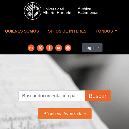
Skip to main content
QUIENES SOMOS
SITIOS DE INTERÉS
FONDOS
Log in
Buscar
Búsqueda Avanzada »